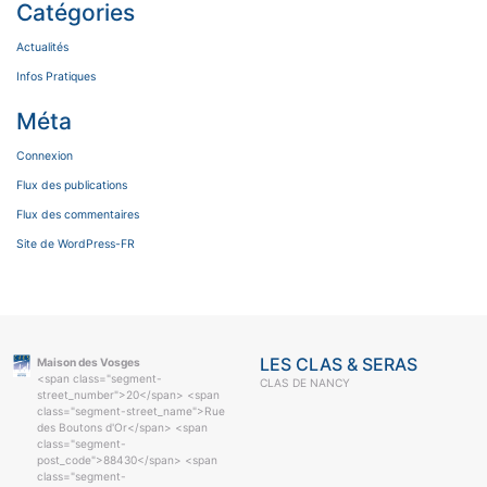
Catégories
Actualités
Infos Pratiques
Méta
Connexion
Flux des publications
Flux des commentaires
Site de WordPress-FR
LES CLAS & SERAS
Maison des Vosges
<span class="segment-
CLAS DE NANCY
street_number">20</span> <span
class="segment-street_name">Rue
des Boutons d'Or</span> <span
class="segment-
post_code">88430</span> <span
class="segment-