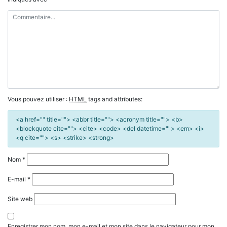
Vous pouvez utiliser :
HTML
tags and attributes:
<a href="" title=""> <abbr title=""> <acronym title=""> <b>
<blockquote cite=""> <cite> <code> <del datetime=""> <em> <i>
<q cite=""> <s> <strike> <strong>
Nom
*
E-mail
*
Site web
Enregistrer mon nom, mon e-mail et mon site dans le navigateur pour mon